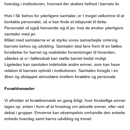
hverdag i institutionen, hvorved der skabes helhed i barnets liv.
Hvis I får behov for yderligere samtaler, er I meget velkomne til at
kontakte personalet, så vi kan finde et tidspunkt til dette.
Personalet vil også henvende sig til jer, hvis de ønsker yderligere
samtaler med jer.
Målet med samtalerne er at styrke vores samarbejde omkring
barnets behov og udvikling. Samtalen skal føre frem til en fælles
forståelse for barnet og realistiske forventninger til hinanden,
således at vi i fællesskab kan støtte barnet bedst muligt.
Ligeledes kan samtalen indeholde andre emner, som kan have
relation til barnets ophold i institutionen. Samtalen foregår i en
åben og afslappet atmosfære imellem forældre og personale.
Forældremøder
Vi afholder et forældremøde en gang årligt, hvor forskellige emner
tages op, enten i form af et foredrag om aktuelle emner, eller ved
debat i grupper. Emnerne kan eksempelvis omhandle den enkelte
enheds hverdag samt børns udvikling og trivsel.