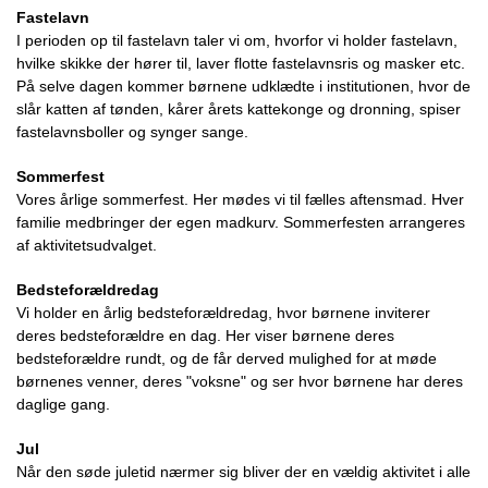
Fastelavn
I perioden op til fastelavn taler vi om, hvorfor vi holder fastelavn,
hvilke skikke der hører til, laver flotte fastelavnsris og masker etc.
På selve dagen kommer børnene udklædte i institutionen, hvor de
slår katten af tønden, kårer årets kattekonge og dronning, spiser
fastelavnsboller og synger sange.
Sommerfest
Vores årlige sommerfest. Her mødes vi til fælles aftensmad. Hver
familie medbringer der egen madkurv. Sommerfesten arrangeres
af aktivitetsudvalget.
Bedsteforældredag
Vi holder en årlig bedsteforældredag, hvor børnene inviterer
deres bedsteforældre en dag. Her viser børnene deres
bedsteforældre rundt, og de får derved mulighed for at møde
børnenes venner, deres "voksne" og ser hvor børnene har deres
daglige gang.
Jul
Når den søde juletid nærmer sig bliver der en vældig aktivitet i alle